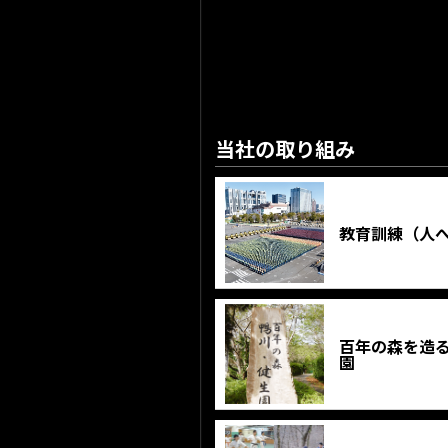
当社の取り組み
教育訓練（人
百年の森を造
園