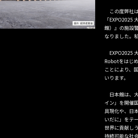
この度弊社は、
「EXPO20
館）』の施設
なりました。
EXPO202
Robotをは
ことにより、
いります。
日本館は、大
イン」を開催
具現化や、日
いだに」をテ
世界に貢献し
持続可能な社