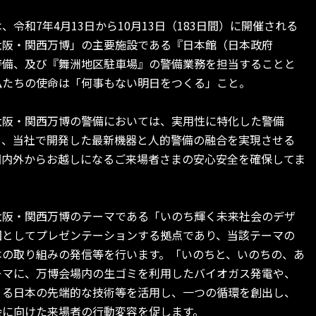
令和7年4月13日から10月13日（183日間）に開催される
25 大阪・関西万博」の主要施設である『日本館（日本政府
警備、及び『舞洲地区駐車場』の警備業務を担当することと
私たちの使命は「何事もない明日をつくる」こと。
5 大阪・関西万博の警備においては、実用性に特化した警備
じめ、当社で開発した最新機器と人的警備の融合を実現させる
国内外からお越しになるご来場者さまの安心安全を確保してま
阪・関西万博のテーマである「いのち輝く未来社会のデザ
国としてプレゼンテーションする拠点であり、当該テーマの
本の取り組みの発信等を行います。「いのちと、いのちの、あ
ーマに、万博会場内の生ゴミを利用したバイオガス発電や、
うる日本の先端的な技術等を活用し、一つの循環を創出し、
会に向けた来場者の行動変容を促します。