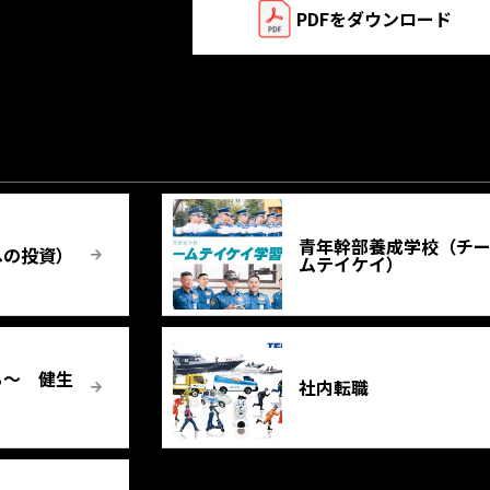
PDFをダウンロード
青年幹部養成学校（チ
への投資）
ムテイケイ）
る～ 健生
社内転職