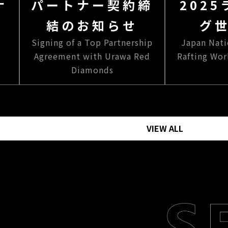
ナ
パートナー契約締
202
結のお知らせ
グ
Signing of a Top Partnership
Japan Nat
Agreement with Urawa Red
Rafting Wo
Diamonds
VIEW ALL