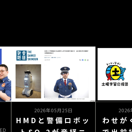
2026年05月25日
202
HMDと警備ロボッ
わせが
ED
トSQ-2が産経ニ
で出前