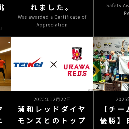
Safety A
挑
れました。
R
Was awarded a Certificate of
Appreciation
nt
2025年12月22日
202
ヤ
浦和レッドダイヤ
【チー
ニ
モンズとのトップ
優勝】