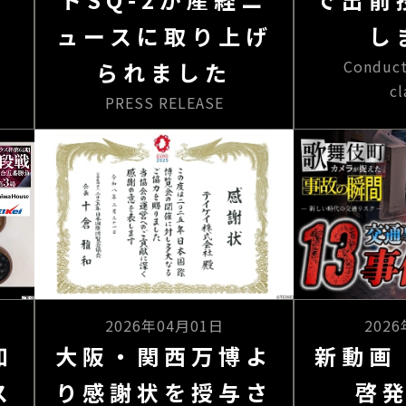
ュースに取り上げ
し
Conduct
られました
c
PRESS RELEASE
2026年04月01日
202
知
大阪・関西万博よ
新動画
ス
り感謝状を授与さ
啓