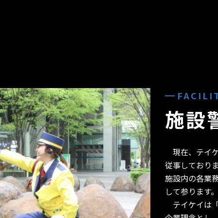
FACILI
施設
現在、テイケイ
従事しており
施設内の各業
して参ります
テイケイは「
企業理念とし