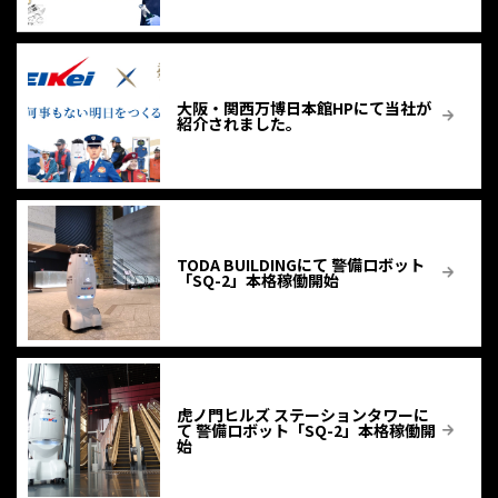
大阪・関西万博日本館HPにて当社が
紹介されました。
TODA BUILDINGにて 警備ロボット
「SQ-2」本格稼働開始
虎ノ門ヒルズ ステーションタワーに
て 警備ロボット「SQ-2」本格稼働開
始