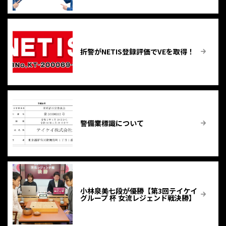
折警がNETIS登録評価でVEを取得！
警備業標識について
小林泉美七段が優勝【第3回テイケイ
グループ 杯 女流レジェンド戦決勝】