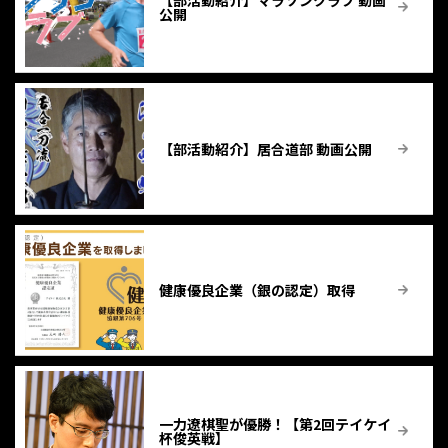
【部活動紹介】マラソンクラブ 動画
公開
【部活動紹介】居合道部 動画公開
健康優良企業（銀の認定）取得
一力遼棋聖が優勝！【第2回テイケイ
杯俊英戦】