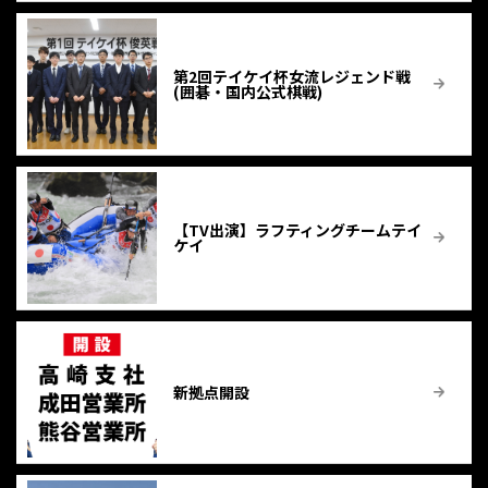
第2回テイケイ杯女流レジェンド戦
(囲碁・国内公式棋戦)
【TV出演】ラフティングチームテイ
ケイ
新拠点開設