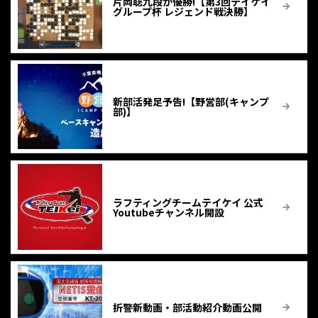
片岡聡九段が優勝!【第3回テイケイ
グループ杯 レジェンド戦決勝】
新部活発足予告!【野営部(キャンプ
部)】
ラフティングチームテイケイ 公式
Youtubeチャンネル開設
折警新動画・部活動紹介動画公開